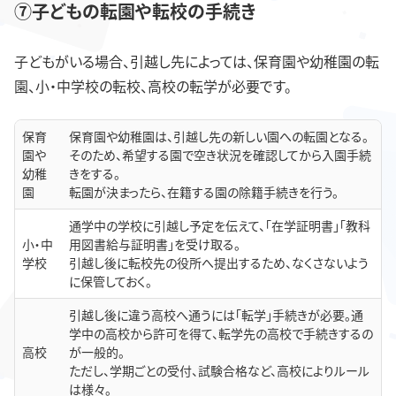
⑦子どもの転園や転校の手続き
子どもがいる場合、引越し先によっては、保育園や幼稚園の転
園、小・中学校の転校、高校の転学が必要です。
保育
保育園や幼稚園は、引越し先の新しい園への転園となる。
園や
そのため、希望する園で空き状況を確認してから入園手続
幼稚
きをする。
園
転園が決まったら、在籍する園の除籍手続きを行う。
通学中の学校に引越し予定を伝えて、「在学証明書」「教科
小・中
用図書給与証明書」を受け取る。
学校
引越し後に転校先の役所へ提出するため、なくさないよう
に保管しておく。
引越し後に違う高校へ通うには「転学」手続きが必要。通
学中の高校から許可を得て、転学先の高校で手続きするの
高校
が一般的。
ただし、学期ごとの受付、試験合格など、高校によりルール
は様々。