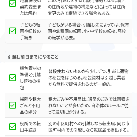
契約変更ま
の住所地や建物の構造などによっては住所
たは解約
変更のみで継続できる場合もある。
子どもの転
子どもがいる場合、引越し先によっては、保育
園や転校の
園や幼稚園の転園、小・中学校の転校、高校
手続き
の転学が必要。
引越し前日までにやること
梱包資材の
普段使わないものから少しずつ、引越し荷物
準備と引越
の梱包をはじめる。梱包資材は引越し業者
し荷物の梱
から無料で提供されるのが一般的。
包
掃除や粗大
粗大ごみや不用品は、通常のごみでは回収さ
ごみと不用
れないことが多いため、自治体のルールに従
品の処分
って適切に処分する。
役所での転
別の市区町村への引越しなら転出届、同じ市
出手続き
区町村内での引越しなら転居届を提出する。