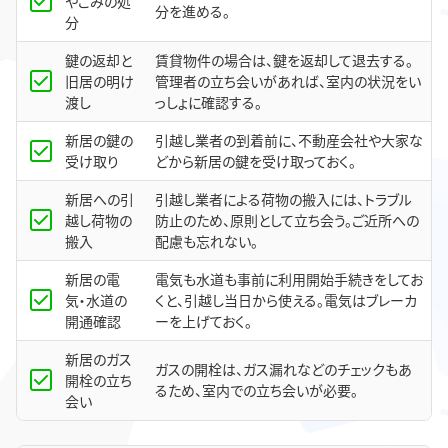
やごみの処
分を進める。
分
鍵の返却と
賃貸物件の場合は、鍵を返却して退去する。
旧居の明け
管理者の立ち会いがあれば、室内の状況をい
渡し
っしょに確認する。
新居の鍵の
引越し業者の到着前に、不動産会社や大家な
受け取り
どから新居の鍵を受け取っておく。
新居への引
引越し業者による荷物の搬入には、トラブル
越し荷物の
防止のため、原則として立ち会う。ご近所への
搬入
配慮も忘れない。
新居の電
電気も水道も事前に利用開始手続きをしてお
気・水道の
くと、引越し当日から使える。電気はブレーカ
開通確認
ーを上げておく。
新居のガス
ガスの開栓は、ガス漏れなどのチェックもあ
開栓の立ち
るため、室内での立ち会いが必要。
会い