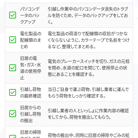
パソコンデ
引越し作業中のパソコンデータ消失のトラブ
ータのバッ
ルを防ぐため、データのバックアップをしてお
クアップ
く。
電化製品の
電化製品の荷造りで配線類の収拾がつかな
配線類のま
くならないように、カラーテープで名前をつけ
とめ
るなど、整理してまとめる。
旧居の電
電気のブレーカースイッチを切り、ガスの元栓
気・ガス・水
を閉め、水道の蛇口を閉じて、使用停止の状
道の使用停
態にあることを確認する。
止
引越し荷物
当日ご自身で運ぶ荷物、引越し業者に運んで
の最終確認
もらう荷物をしっかり確認する。
旧居からの
引越し業者の人といっしょに作業内容の確認
引越し荷物
をしてから、荷物を搬出してもらう。
の搬出
旧居の掃除
荷物の搬出中、同時に旧居の掃除やごみの処