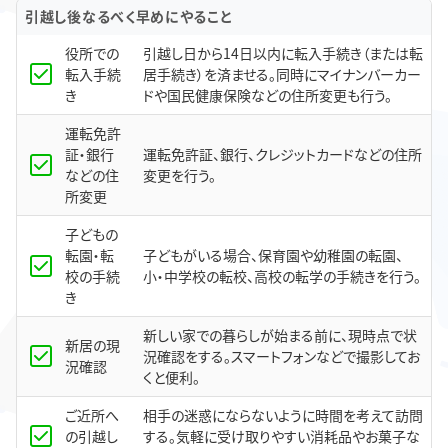
引越し後なるべく早めにやること
役所での
引越し日から14日以内に転入手続き（または転
転入手続
居手続き）を済ませる。同時にマイナンバーカー
き
ドや国民健康保険などの住所変更も行う。
運転免許
証・銀行
運転免許証、銀行、クレジットカードなどの住所
などの住
変更を行う。
所変更
子どもの
転園・転
子どもがいる場合、保育園や幼稚園の転園、
校の手続
小・中学校の転校、高校の転学の手続きを行う。
き
新しい家での暮らしが始まる前に、現時点で状
新居の現
況確認をする。スマートフォンなどで撮影してお
況確認
くと便利。
ご近所へ
相手の迷惑にならないように時間を考えて訪問
の引越し
する。気軽に受け取りやすい消耗品やお菓子な