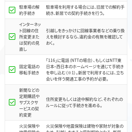
駐車場の解
駐車場を利用する場合には、旧居での解約手
約手続き
続き、新居での契約手続きを行う。
インターネッ
ト回線の住
引越しをきっかけに回線事業者などの乗り換
所変更また
えを検討するなら、違約金の有無を確認して
は契約の見
おく。
直し
「116」に電話（NTTの場合）、もしくはNTT東
固定電話の
日本・西日本のホームページを通じて手続き
移転手続き
を申し込む（※1）。新居で利用するには、立ち
会いを伴う開通工事の予約が必要。
新聞などの
定期購読や
住所変更もしくは途中解約など、それぞれの
サブスクサ
ルールに従って手続きを進める。
ービスの契
約変更
火災保険や
火災保険や地震保険は建物や家財が対象の
地震保険の
ため、引越しをすると原則解約となる。新居