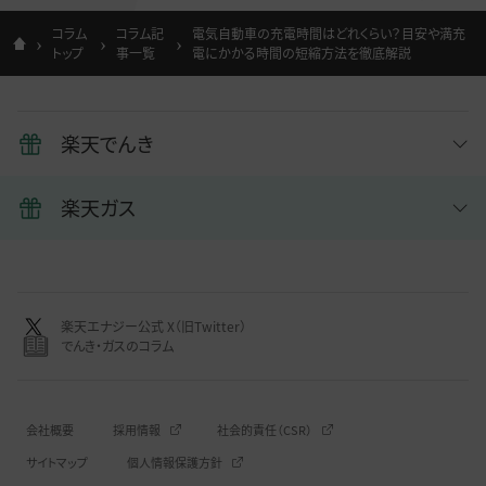
コラム
コラム記
電気自動車の充電時間はどれくらい？目安や満充
トップ
事一覧
電にかかる時間の短縮方法を徹底解説
楽天でんき
楽天ガス
楽天エナジー公式 X（旧Twitter）
でんき・ガスのコラム
会社概要
採用情報
社会的責任（CSR）
サイトマップ
個人情報保護方針