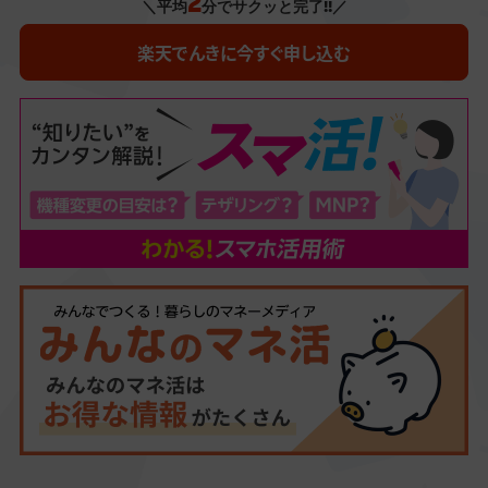
2
＼平均
分でサクッと完了!!／
楽天でんきに今すぐ申し込む