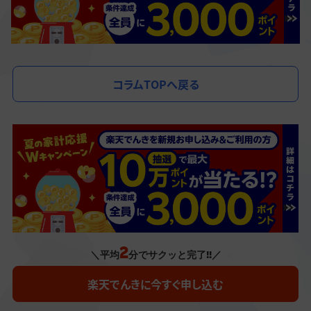
コラムTOPへ戻る
2
＼平均
分でサクッと完了!!／
楽天でんきに今すぐ申し込む