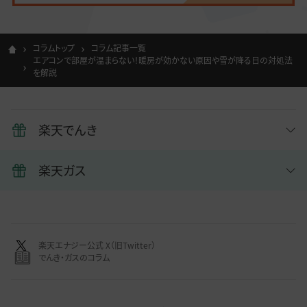
コラムトップ
コラム記事一覧
エアコンで部屋が温まらない！暖房が効かない原因や雪が降る日の対処法
を解説
楽天でんき
楽天ガス
楽天エナジー公式 X（旧Twitter）
でんき・ガスのコラム