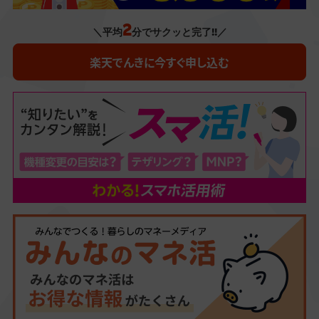
2
＼平均
分でサクッと完了!!／
楽天でんきに今すぐ申し込む