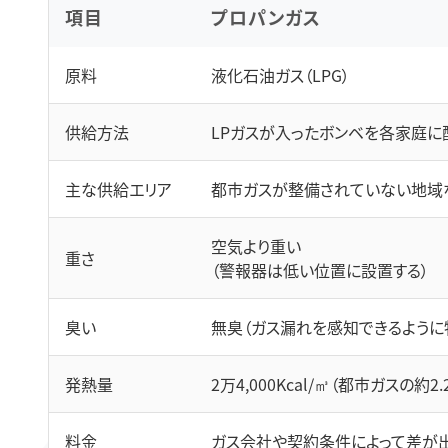
項目
プロパンガス
原料
液化石油ガス（LPG）
供給方法
LPガスが入ったボンベを各家庭に
主な供給エリア
都市ガスが整備されていない地域
空気より重い
重さ
（警報器は低い位置に設置する）
臭い
無臭（ガス漏れを感知できるように
発熱量
2万4,000Kcal/㎥（都市ガスの約2.
料金
ガス会社や契約条件によって差が