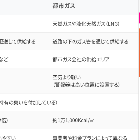
都市ガス
天然ガスや液化天然ガス（LNG）
配送して供給する
道路の下のガス管を通じて供給する
など
都市ガス会社の供給エリア
空気より軽い
（警報器は高い位置に設置する）
特有の臭いを付加している）
2倍）
約1万1,000Kcal/㎥
出やすい
事業者や料金プランによって異なる