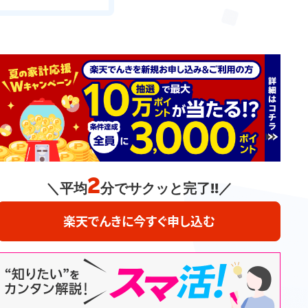
2
＼平均
分でサクッと完了!!／
楽天でんきに今すぐ申し込む